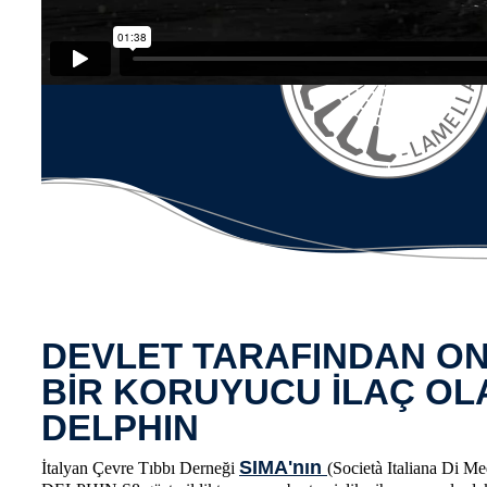
DEVLET TARAFINDAN O
BİR KORUYUCU İLAÇ O
DELPHIN
SIMA'nın
İtalyan Çevre Tıbbı Derneği
(Società Italiana Di M