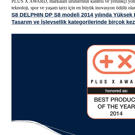
PLUS X AWARD, markaları ürünlerinin kalitesi ve yenilikçi yönü
teknoloji, spor ve yaşam tarzı için en büyük inovasyon ödülü olar
S8 DELPHIN DP S8 modeli 2014 yılında Yüksek Ka
Tasarım ve İşlevsellik kategorilerinde birçok k