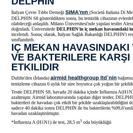
DELPHIN
SIMA'nın
İtalyan Çevre Tıbbı Derneği
(Società Italiana Di M
DELPHIN S8 gösterildikten sonra, bu temizlik cihazının evlerde
olabileceği anlaşıldı. Milano Üniversitesi'nde yapılan testler Ale
doğruladı. Üniversitede
DELPHIN'in iç mekan havasındaki ince
incelendi. Sonuç olarak, İtalyan Sağlık Bakanlığı DELPHIN'i res
sınıflandırdı.
IÇ MEKAN HAVASINDAKI
VE BAKTERILERE KARŞI
ETKILIDIR
airmid healthgroup ltd`nin
Dublin'den (İrlanda)
bağımsı
temizleme cihazını 6 aylık bir süre boyunca çok yoğun bir şekilde
Testte DELPHIN S8, havada 20 dakika içinde Influenza A(H1N1)
azaltmıştır. Airmid laboratuvarında yapılan diğer testler, DELPH
bakterileri de havadan çok etkili bir şekilde uzaklaştırabildiğini 
sadece 40 dakika sonra DELPHIN ile bu bakterilerin %99,6'sından 
havadan uzaklaştırılmıştır.
3
*İnfluenza A (H1N1) ile test, 28,5 m
oda büyüklüğü