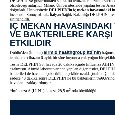
DELPHIN S8 gösterildikten sonra, bu temizlik cihazının evlerde
olabileceği anlaşıldı. Milano Üniversitesi'nde yapılan testler Ale
doğruladı. Üniversitede
DELPHIN'in iç mekan havasındaki ince
incelendi. Sonuç olarak, İtalyan Sağlık Bakanlığı DELPHIN'i res
sınıflandırdı.
IÇ MEKAN HAVASINDAKI
VE BAKTERILERE KARŞI
ETKILIDIR
airmid healthgroup ltd`nin
Dublin'den (İrlanda)
bağımsı
temizleme cihazını 6 aylık bir süre boyunca çok yoğun bir şekilde
Testte DELPHIN S8, havada 20 dakika içinde Influenza A(H1N1)
azaltmıştır. Airmid laboratuvarında yapılan diğer testler, DELPH
bakterileri de havadan çok etkili bir şekilde uzaklaştırabildiğini 
sadece 40 dakika sonra DELPHIN ile bu bakterilerin %99,6'sından 
havadan uzaklaştırılmıştır.
3
*İnfluenza A (H1N1) ile test, 28,5 m
oda büyüklüğü