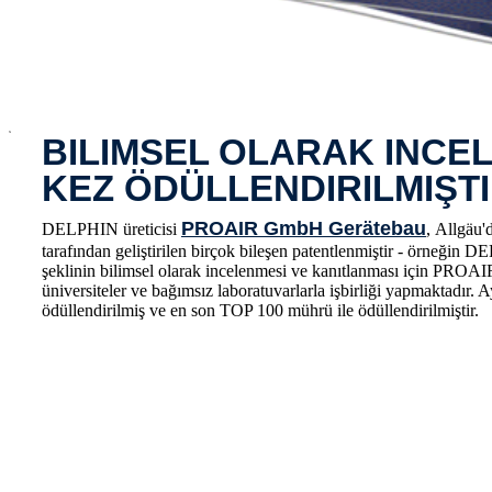
x
BILIMSEL OLARAK INCE
KEZ ÖDÜLLENDIRILMIŞT
PROAIR GmbH Gerätebau
DELPHIN üreticisi
, Allgäu'
tarafından geliştirilen birçok bileşen patentlenmiştir - örneği
şeklinin bilimsel olarak incelenmesi ve kanıtlanması için PROAIR, 
üniversiteler ve bağımsız laboratuvarlarla işbirliği yapmaktad
ödüllendirilmiş ve en son TOP 100 mührü ile ödüllendirilmiştir.