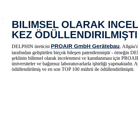
x
BILIMSEL OLARAK INCE
KEZ ÖDÜLLENDIRILMIŞT
PROAIR GmbH Gerätebau
DELPHIN üreticisi
, Allgäu'
tarafından geliştirilen birçok bileşen patentlenmiştir - örneği
şeklinin bilimsel olarak incelenmesi ve kanıtlanması için PROAIR, 
üniversiteler ve bağımsız laboratuvarlarla işbirliği yapmaktad
ödüllendirilmiş ve en son TOP 100 mührü ile ödüllendirilmiştir.