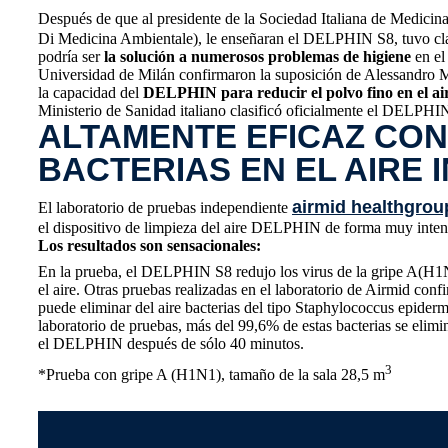
Después de que al presidente de la Sociedad Italiana de Medici
Di Medicina Ambientale), le enseñaran el DELPHIN S8, tuvo clar
podría ser
la solución a numerosos problemas de higiene
en el
Universidad de Milán confirmaron la suposición de Alessandro M
la capacidad del
DELPHIN para reducir el polvo fino en el air
Ministerio de Sanidad italiano clasificó oficialmente el DELP
ALTAMENTE EFICAZ CON
BACTERIAS EN EL AIRE 
airmid healthgroup
El laboratorio de pruebas independiente
el dispositivo de limpieza del aire DELPHIN de forma muy inten
Los resultados son sensacionales:
En la prueba, el DELPHIN S8 redujo los virus de la gripe A(H
el aire. Otras pruebas realizadas en el laboratorio de Airmid c
puede eliminar del aire bacterias del tipo Staphylococcus epider
laboratorio de pruebas, más del 99,6% de estas bacterias se elim
el DELPHIN después de sólo 40 minutos.
3
*Prueba con gripe A (H1N1), tamaño de la sala 28,5 m