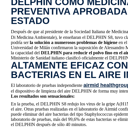
DELPHIN COMO MEDICIN
PREVENTIVA APROBADA
ESTADO
Después de que al presidente de la Sociedad Italiana de Medici
Di Medicina Ambientale), le enseñaran el DELPHIN S8, tuvo clar
podría ser
la solución a numerosos problemas de higiene
en el
Universidad de Milán confirmaron la suposición de Alessandro M
la capacidad del
DELPHIN para reducir el polvo fino en el air
Ministerio de Sanidad italiano clasificó oficialmente el DELP
ALTAMENTE EFICAZ CON
BACTERIAS EN EL AIRE 
airmid healthgroup
El laboratorio de pruebas independiente
el dispositivo de limpieza del aire DELPHIN de forma muy inten
Los resultados son sensacionales:
En la prueba, el DELPHIN S8 redujo los virus de la gripe A(H
el aire. Otras pruebas realizadas en el laboratorio de Airmid c
puede eliminar del aire bacterias del tipo Staphylococcus epider
laboratorio de pruebas, más del 99,6% de estas bacterias se elim
el DELPHIN después de sólo 40 minutos.