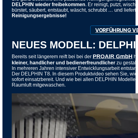
DELPHIN wieder freibekommen
. Er reinigt, putzt, wischt,
bürstet, säubert, entstaubt, wäscht, schrubbt … und liefert
Reinigungsergebnisse!
VORFÜHRUNG V
NEUES MODELL: DELPHI
PROAIR GmbH
Bereits seit längerem reift bei bei der
hi
kleiner, handlicher und bedienerfreundlicher
zu gestalt
In mehreren Jahren intensiver Entwicklungsarbeit entstan
Der DELPHIN T8. In diesem Produktvideo sehen Sie, wie e
sofort einsatzbereit. Und wie bei allen DELPHIN Modellen
Raumluft mitgewaschen.