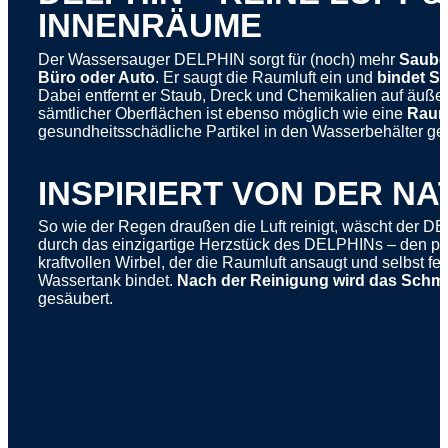
INNENRÄUME
Der Wassersauger DELPHIN sorgt für (noch) mehr
Sauber
Büro oder Auto
. Er saugt die Raumluft ein und
bindet Sc
Dabei entfernt er Staub, Dreck und Chemikalien auf äußer
sämtlicher Oberflächen ist ebenso möglich wie eine
Raum
gesundheitsschädliche Partikel in den Wasserbehälter gef
INSPIRIERT VON DER NA
So wie der Regen draußen die Luft reinigt, wäscht der DEL
durch das einzigartige Herzstück des DELPHINs – den pate
kraftvollen Wirbel, der die Raumluft ansaugt und selbst fe
Wassertank bindet.
Nach der Reinigung wird das Schmu
gesäubert.