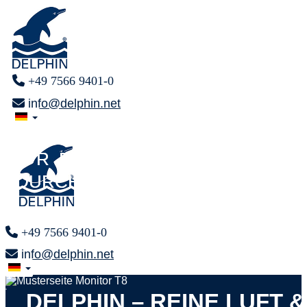
+49 7566 9401-0
info@delphin.net
ENDLICH
ENDLICH
F R E I
F R E I
DURCHATMEN
DURCHATMEN
+49 7566 9401-0
info@delphin.net
x
DELPHIN – REINE LUFT 