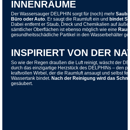
INNENRÄUME
Der Wassersauger DELPHIN sorgt für (noch) mehr
Sauber
Büro oder Auto
. Er saugt die Raumluft ein und
bindet Sc
Dabei entfernt er Staub, Dreck und Chemikalien auf äußer
sämtlicher Oberflächen ist ebenso möglich wie eine
Raum
gesundheitsschädliche Partikel in den Wasserbehälter gef
INSPIRIERT VON DER NA
So wie der Regen draußen die Luft reinigt, wäscht der DEL
durch das einzigartige Herzstück des DELPHINs – den pate
kraftvollen Wirbel, der die Raumluft ansaugt und selbst fe
Wassertank bindet.
Nach der Reinigung wird das Schmu
gesäubert.