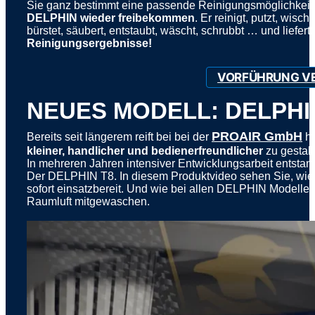
Sie ganz bestimmt eine passende Reinigungsmöglichkeit
DELPHIN wieder freibekommen
. Er reinigt, putzt, wischt,
bürstet, säubert, entstaubt, wäscht, schrubbt … und liefert
Reinigungsergebnisse!
VORFÜHRUNG V
NEUES MODELL: DELPHI
PROAIR GmbH
Bereits seit längerem reift bei bei der
hi
kleiner, handlicher und bedienerfreundlicher
zu gestalt
In mehreren Jahren intensiver Entwicklungsarbeit entstan
Der DELPHIN T8. In diesem Produktvideo sehen Sie, wie e
sofort einsatzbereit. Und wie bei allen DELPHIN Modellen
Raumluft mitgewaschen.