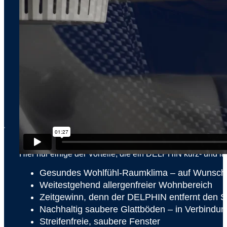
x
WELCHE VORTEILE BRIN
Hier nur einige der Vorteile, die ein DELPHIN kurz- und lang
Gesundes Wohlfühl-Raumklima – auf Wunsch in
Weitestgehend allergenfreier Wohnbereich
Zeitgewinn, denn der DELPHIN entfernt den S
Nachhaltig saubere Glattböden – in Verbindu
Streifenfreie, saubere Fenster