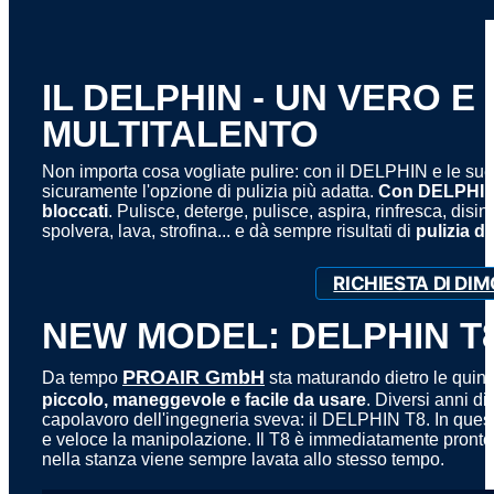
IL DELPHIN - UN VERO E
MULTITALENTO
Non importa cosa vogliate pulire: con il DELPHIN e le sue 
sicuramente l'opzione di pulizia più adatta.
Con DELPHIN è
bloccati
. Pulisce, deterge, pulisce, aspira, rinfresca, disin
spolvera, lava, strofina... e dà sempre risultati di
pulizia d
RICHIESTA DI DI
NEW MODEL: DELPHIN T
PROAIR GmbH
Da tempo
sta maturando dietro le quin
piccolo, maneggevole e facile da usare
. Diversi anni di
capolavoro dell'ingegneria sveva: il DELPHIN T8. In questo
e veloce la manipolazione. Il T8 è immediatamente pronto a
nella stanza viene sempre lavata allo stesso tempo.