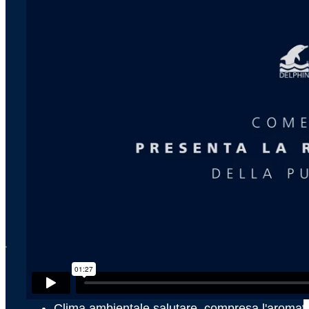
x
QUALI VANTAGGI OFFRE 
Ecco solo alcuni dei vantaggi che un DELPHIN porta con s
Clima ambientale salutare, compresa l'aromate