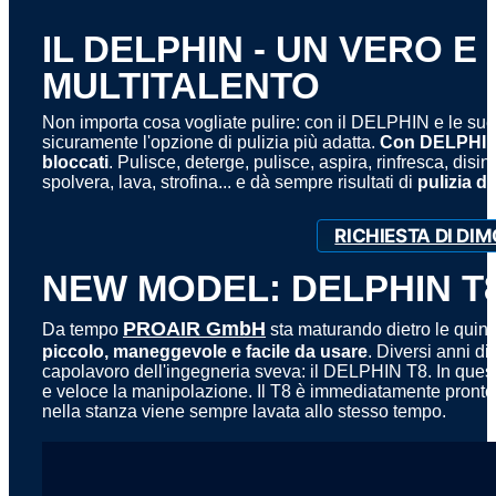
IL DELPHIN - UN VERO E
MULTITALENTO
Non importa cosa vogliate pulire: con il DELPHIN e le sue 
sicuramente l'opzione di pulizia più adatta.
Con DELPHIN è
bloccati
. Pulisce, deterge, pulisce, aspira, rinfresca, disin
spolvera, lava, strofina... e dà sempre risultati di
pulizia d
RICHIESTA DI DI
NEW MODEL: DELPHIN T
PROAIR GmbH
Da tempo
sta maturando dietro le quin
piccolo, maneggevole e facile da usare
. Diversi anni di
capolavoro dell'ingegneria sveva: il DELPHIN T8. In questo
e veloce la manipolazione. Il T8 è immediatamente pronto a
nella stanza viene sempre lavata allo stesso tempo.