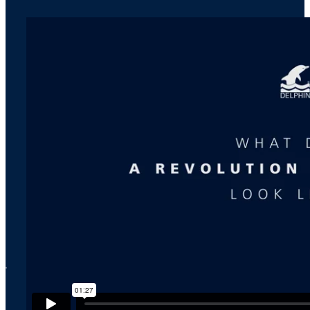
x
MITÄ ETUJA DELPHIN T
Seuraavassa on vain muutamia etuja, joita DELPHIN tuo mu