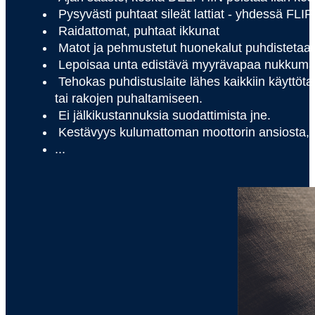
Pysyvästi puhtaat sileät lattiat - yhdessä F
Raidattomat, puhtaat ikkunat
Matot ja pehmustetut huonekalut puhdistetaa
Lepoisaa unta edistävä myyrävapaa nukkuma-al
Tehokas puhdistuslaite lähes kaikkiin käyttöt
tai rakojen puhaltamiseen.
Ei jälkikustannuksia suodattimista jne.
Kestävyys kulumattoman moottorin ansiosta, j
...