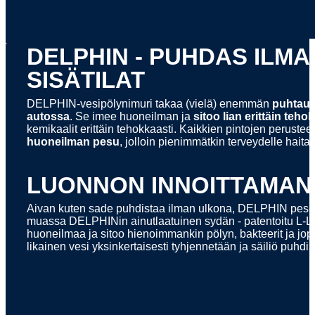
x
DELPHIN - PUHDAS ILMA
SISÄTILAT
DELPHIN-vesipölynimuri takaa (vielä) enemmän
puhtautt
autossa
. Se imee huoneilman ja
sitoo lian erittäin teho
kemikaalit erittäin tehokkaasti. Kaikkien pintojen peruste
huoneilman pesu
, jolloin pienimmätkin terveydelle haita
LUONNON INNOITTAMAN
Aivan kuten sade puhdistaa ilman ulkona, DELPHIN pesee
muassa DELPHINin ainutlaatuinen sydän - patentoitu L-L
huoneilmaa ja sitoo hienoimmankin pölyn, bakteerit ja jopa
likainen vesi yksinkertaisesti tyhjennetään ja säiliö puhdis