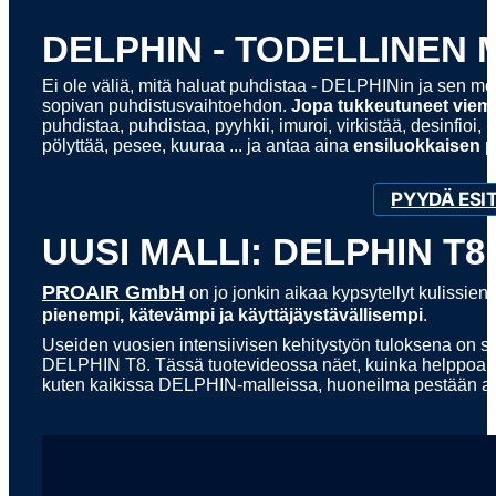
DELPHIN - TODELLINEN
Ei ole väliä, mitä haluat puhdistaa - DELPHINin ja sen mo
sopivan puhdistusvaihtoehdon.
Jopa tukkeutuneet viemä
puhdistaa, puhdistaa, pyyhkii, imuroi, virkistää, desinfioi, 
pölyttää, pesee, kuuraa ... ja antaa aina
ensiluokkaisen 
PYYDÄ ESI
UUSI MALLI: DELPHIN T8
PROAIR GmbH
on jo jonkin aikaa kypsytellyt kulissi
pienempi, kätevämpi ja käyttäjäystävällisempi
.
Useiden vuosien intensiivisen kehitystyön tuloksena on sy
DELPHIN T8. Tässä tuotevideossa näet, kuinka helppoa ja 
kuten kaikissa DELPHIN-malleissa, huoneilma pestään ai