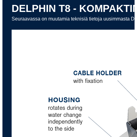
DELPHIN T8 - KOMPAKTI
Seuraavassa on muutamia teknisiä tietoja uusimmasta DE