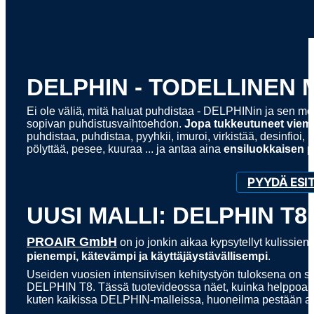
DELPHIN - TODELLINEN
Ei ole väliä, mitä haluat puhdistaa - DELPHINin ja sen mo
sopivan puhdistusvaihtoehdon.
Jopa tukkeutuneet viemä
puhdistaa, puhdistaa, pyyhkii, imuroi, virkistää, desinfioi, 
pölyttää, pesee, kuuraa ... ja antaa aina
ensiluokkaisen 
PYYDÄ ESI
UUSI MALLI: DELPHIN T8
PROAIR GmbH
on jo jonkin aikaa kypsytellyt kulissi
pienempi, kätevämpi ja käyttäjäystävällisempi
.
Useiden vuosien intensiivisen kehitystyön tuloksena on sy
DELPHIN T8. Tässä tuotevideossa näet, kuinka helppoa ja 
kuten kaikissa DELPHIN-malleissa, huoneilma pestään ai