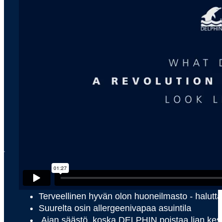
x
MITÄ ETUJA DELPHIN T
Seuraavassa on vain muutamia etuja, joita DELPHIN tuo mu
Terveellinen hyvän olon huoneilmasto - halutta
Suurelta osin allergeenivapaa asuintila
Ajan säästö, koska DELPHIN poistaa lian kest