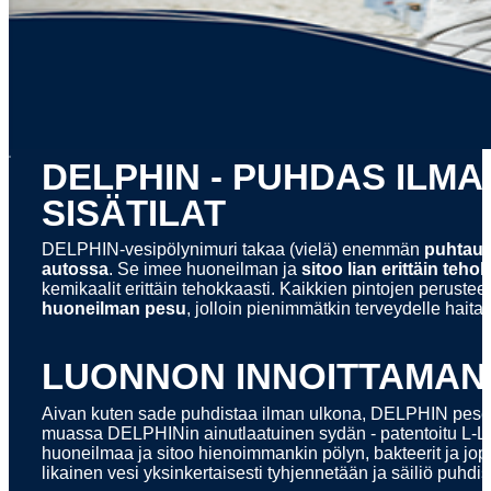
x
DELPHIN - PUHDAS ILMA
SISÄTILAT
DELPHIN-vesipölynimuri takaa (vielä) enemmän
puhtautt
autossa
. Se imee huoneilman ja
sitoo lian erittäin teho
kemikaalit erittäin tehokkaasti. Kaikkien pintojen peruste
huoneilman pesu
, jolloin pienimmätkin terveydelle haita
LUONNON INNOITTAMAN
Aivan kuten sade puhdistaa ilman ulkona, DELPHIN pesee
muassa DELPHINin ainutlaatuinen sydän - patentoitu L-L
huoneilmaa ja sitoo hienoimmankin pölyn, bakteerit ja jopa
likainen vesi yksinkertaisesti tyhjennetään ja säiliö puhdis