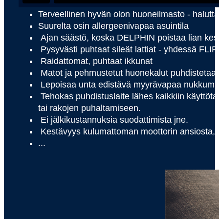
Terveellinen hyvän olon huoneilmasto - halutta
Suurelta osin allergeenivapaa asuintila
Ajan säästö, koska DELPHIN poistaa lian kest
Pysyvästi puhtaat sileät lattiat - yhdessä F
Raidattomat, puhtaat ikkunat
Matot ja pehmustetut huonekalut puhdistetaa
Lepoisaa unta edistävä myyrävapaa nukkuma-al
Tehokas puhdistuslaite lähes kaikkiin käyttöt
tai rakojen puhaltamiseen.
Ei jälkikustannuksia suodattimista jne.
Kestävyys kulumattoman moottorin ansiosta, j
...